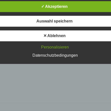
✓ Akzeptieren
Auswahl speichern
ersonenbezogene Daten
✕ Ablehnen
nenbezogene Daten sind alle Informationen, die sich auf eine
ifizierte oder identifizierbare natürliche Person (im Folgenden
Personalisieren
ffene Person") beziehen. Als identifizierbar wird eine natürliche
n angesehen, die direkt oder indirekt, insbesondere mittels
Datenschutzbedingungen
nung zu einer Kennung wie einem Namen, zu einer Kennnumm
ortdaten, zu einer Online-Kennung oder zu einem oder mehrer
deren Merkmalen, die Ausdruck der physischen, physiologisch
ischen, psychischen, wirtschaftlichen, kulturellen oder sozialen
tät dieser natürlichen Person sind, identifiziert werden kann.
etroffene Person
fene Person ist jede identifizierte oder identifizierbare natürlich