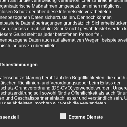
 in kritischem Denken und Teamarbeit
aben als für die Verarbeitung Verantwortlicher zahlreiche techn
rganisatorische Maßnahmen umgesetzt, um einen möglichst
nlosen Schutz der über diese Internetseite verarbeiteten
nenbezogenen Daten sicherzustellen. Dennoch können
netbasierte Datenübertragungen grundsätzlich Sicherheitslücke
isen, sodass ein absoluter Schutz nicht gewährleistet werden k
iesem Grund steht es jeder betroffenen Person frei,
23/24
nenbezogene Daten auch auf alternativen Wegen, beispielswe
onisch, an uns zu übermitteln.
iffsbestimmungen
WEITER
Nächster
Beitrag
atenschutzerklärung beruht auf den Begrifflichkeiten, die durch
Crepes für die deutsch-
äischen Richtlinien- und Verordnungsgeber beim Erlass der
französische Freundschaft
schutz-Grundverordnung (DS-GVO) verwendet wurden. Unser
schutzerklärung soll sowohl für die Öffentlichkeit als auch für u
n und Geschäftspartner einfach lesbar und verständlich sein.
zu gewährleisten, möchten wir vorab die verwendeten
flichkeiten erläutern.
ssenziell
Externe Dienste
erwenden in dieser Datenschutzerklärung unter anderem die
nden Begriffe: