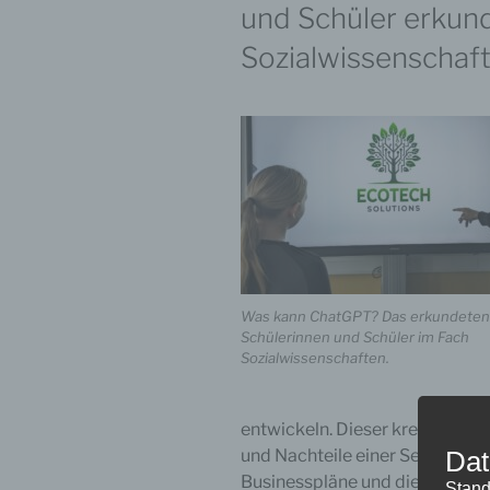
und Schüler erkund
Sozialwissenschaf
Was kann ChatGPT? Das erkundeten
Schülerinnen und Schüler im Fach
Sozialwissenschaften.
entwickeln. Dieser kreative Pro
Dat
und Nachteile einer Selbststän
Businesspläne und die Erstellu
Stand