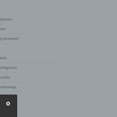
ationen
iert
g informiert
aktiv
rfolgreich
kreativ
unterwegs
0
1
2