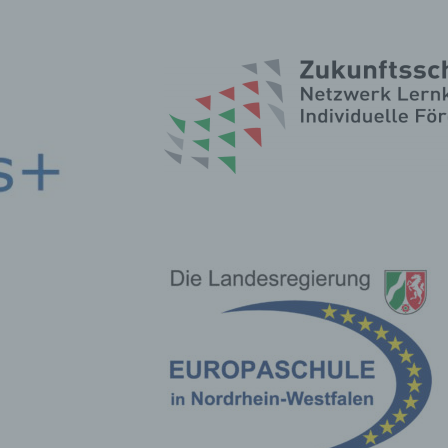
n, deren personenbezogene Daten von dem für die Verarbeitu
twortlichen verarbeitet werden.
erarbeitung
beitung ist jeder mit oder ohne Hilfe automatisierter Verfahren
führte Vorgang oder jede solche Vorgangsreihe im Zusammen
ersonenbezogenen Daten wie das Erheben, das Erfassen, die
isation, das Ordnen, die Speicherung, die Anpassung oder
derung, das Auslesen, das Abfragen, die Verwendung, die
legung durch Übermittlung, Verbreitung oder eine andere Form 
tstellung, den Abgleich oder die Verknüpfung, die Einschränkun
en oder die Vernichtung.
inschränkung der Verarbeitung
hränkung der Verarbeitung ist die Markierung gespeicherter
nenbezogener Daten mit dem Ziel, ihre künftige Verarbeitung