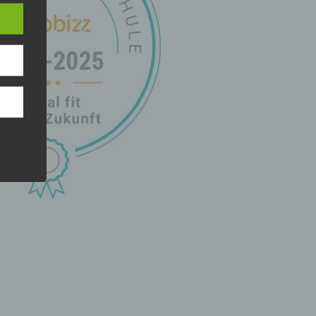
er, zu
en
en,
e