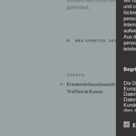
sondern auch ihre Fähigkeiten
Wir h
und o
gefördert.
lücke
perso
Inter
aufwe
Aus d
KATEGORIEN
BKS UPDATES
,
SCHULJAHR 
perso
telef
Begr
Beitragsnavigation
Vorheriger
ZURÜCK
Beitrag
Die D
Frankreichaustausch: Erstes
Europ
Treffen in Essen
Daten
Daten
Kunde
dies 
Begrif
E
Wir v
folge