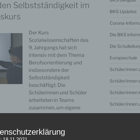
en Selbstständigkeit im
BKS Updates
tskurs
Corona-Inform
Der Kurs
Die BKS inform
Sozialwissenschaften des
Die Schulleitun
9. Jahrgangs hat sich
intensiv mit dem Thema
Europaschule
Berufsorientierung und
Schüler/innen 
insbesondere der
Selbstständigkeit
Schüler/innen e
beschäftigt. Die
Schüler/innen 
Schülerinnen und Schüler
arbeiteten in Teams
Schüler/innen 
zusammen, um eigene
Geschäftsideen zu
Schuljahr 19/2
zess beinhaltete die Analyse der Vor-
Schuljahr 20/2
enschutzerklärung
digkeit, das Studium verschiedener
ng eigener Geschäftspläne.
Schuljahr 21/2
: 18.11.2021