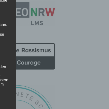
ische
n
ann.
ise
 den
e
nsere
 Um