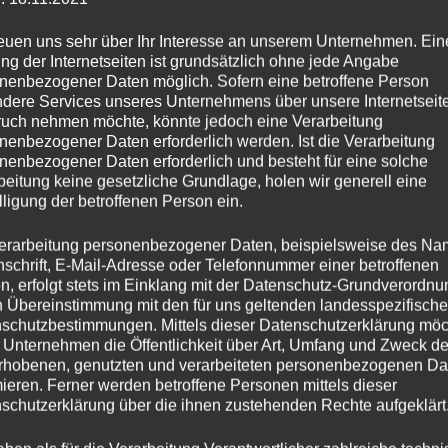
Schuljahr 22/2
s Projekts war die Einbindung von
reuen uns sehr über Ihr Interesse an unserem Unternehmen. Ein
ng der Internetseiten ist grundsätzlich ohne jede Angabe
n Künstlichen Intelligenz (KI). ChatGPT
Schuljahr 23/2
nenbezogener Daten möglich. Sofern eine betroffene Person
e Perspektiven und Ideen zu dem Thema
dere Services unseres Unternehmens über unsere Internetseite
Schuljahr 24/2
Die Ergebnisse der KI wurden dann mit den
uch nehmen möchte, könnte jedoch eine Verarbeitung
üler verglichen.
nenbezogener Daten erforderlich werden. Ist die Verarbeitung
Schuljahr 25/2
nenbezogener Daten erforderlich und besteht für eine solche
Schuljahr 26/2
beitung keine gesetzliche Grundlage, holen wir generell eine
ellten fest, dass ChatGPT in der Lage
lligung der betroffenen Person ein.
ra-Argumente zu liefern, wobei der
spekten des Unternehmertums lag. Diese
erarbeitung personenbezogener Daten, beispielsweise des Na
Kommende Ve
chte es den Schülerinnen und Schülern,
nschrift, E-Mail-Adresse oder Telefonnummer einer betroffenen
gen und zu verfeinern.
n, erfolgt stets im Einklang mit der Datenschutz-Grundverordnu
Es sind ke
n Übereinstimmung mit den für uns geltenden landesspezifisch
H
vorhanden.
schutzbestimmungen. Mittels dieser Datenschutzerklärung mö
ende Gelegenheit für die Schülerinnen
i
n
 Unternehmen die Öffentlichkeit über Art, Umfang und Zweck de
rungen im Bereich der Geschäftsplanung
w
rhobenen, genutzten und verarbeiteten personenbezogenen Da
Suchen
ie Möglichkeiten und Grenzen der
e
mieren. Ferner werden betroffene Personen mittels dieser
i
nach:
ealen Welt zu erkunden. Es hat nicht nur
schutzerklärung über die ihnen zustehenden Rechte aufgeklärt
s
ität der Selbstständigkeit verbessert,