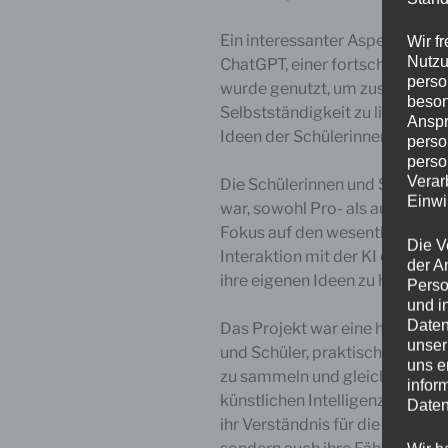
Ein interessanter Aspekt diese
Wir f
Nutzu
ChatGPT, einer fortschrittliche
perso
wurde genutzt, um zusätzlich
beson
Selbstständigkeit zu liefern. 
Anspr
Ideen der Schülerinnen und Sch
perso
perso
Verar
Die Schülerinnen und Schüler st
Einwi
war, sowohl Pro- als auch Cont
Fokus auf den wesentlichen A
Die V
Interaktion mit der KI ermögli
der A
ihre eigenen Ideen zu hinterfra
Perso
und i
Daten
Das Projekt war eine hervorrag
unser
und Schüler, praktische Erfah
uns e
zu sammeln und gleichzeitig d
infor
künstlichen Intelligenz in der r
Daten
ihr Verständnis für die Komplex