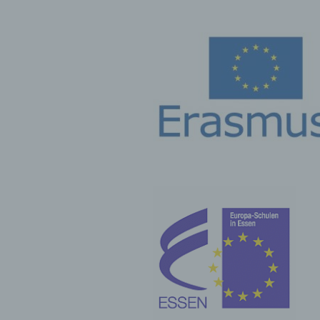
Perso
Veran
c) V
Verar
ausge
mit p
Organ
Verän
Offen
Berei
Lösch
d) E
Einsc
perso