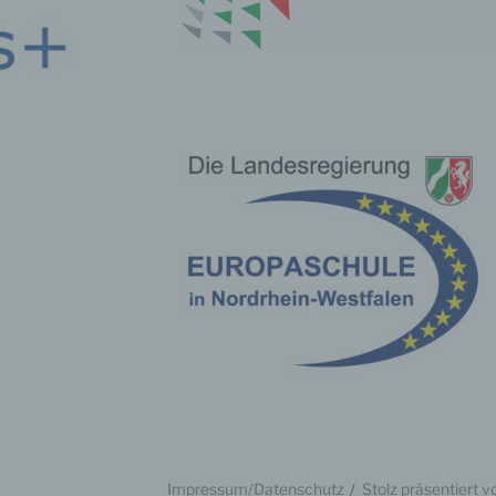
inschränkung der Verarbeitung
hränkung der Verarbeitung ist die Markierung gespeicherter
nenbezogener Daten mit dem Ziel, ihre künftige Verarbeitung
schränken.
ofiling
ling ist jede Art der automatisierten Verarbeitung personenbezo
, die darin besteht, dass diese personenbezogenen Daten ver
n, um bestimmte persönliche Aspekte, die sich auf eine natürli
n beziehen, zu bewerten, insbesondere, um Aspekte bezüglich
tsleistung, wirtschaftlicher Lage, Gesundheit, persönlicher Vorli
essen, Zuverlässigkeit, Verhalten, Aufenthaltsort oder Ortswechs
r natürlichen Person zu analysieren oder vorherzusagen.
Impressum/Datenschutz
Stolz präsentiert 
seudonymisierung