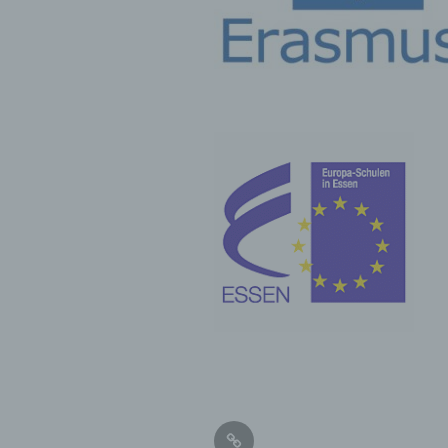
d) E
Einsc
perso
einzu
e) Pr
Profi
Daten
werde
Perso
Arbei
Inter
diese
Impressum/Datenschutz
f) P