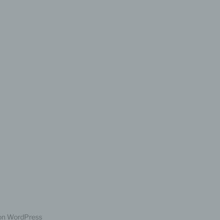
gener
wendet
che
eben,
el
von WordPress