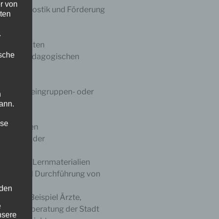
r von
 der Diagnostik und Förderung
ten
.
wierigkeiten
ische
n sonderpädagogischen
gleichen
 durch Kleingruppen- oder
n
ann.
wünscht
ise
 besonderen
ei Fragen der
renzierter Lernmaterialien
eitung und Durchführung von
 den
ie zum Beispiel Ärzte,
e
Autismusberatung der Stadt
nsere