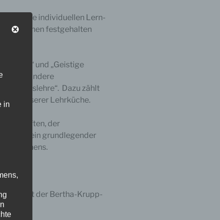
damit die individuellen Lern-
Förderplänen festgehalten
 „Lernen“ und „Geistige
e
n als besondere
h „Arbeitslehre“. Dazu zählt
cht in unserer Lehrküche.
 in
Lehrkräften, der
ogen ist ein grundlegender
amen Lernens.
Beratung
mens,
 Lehrkraft der Bertha-Krupp-
ng
en
chte