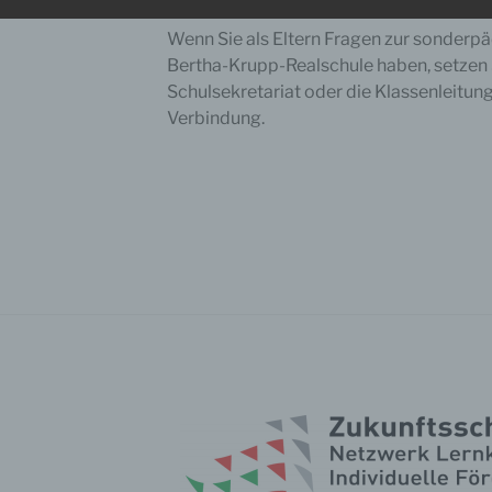
Wenn Sie als Eltern Fragen zur sonderp
etroffene Person
Bertha-Krupp-Realschule haben, setzen 
Schulsekretariat oder die Klassenleitung
fene Person ist jede identifizierte oder identifizierbare natürlich
Verbindung.
n, deren personenbezogene Daten von dem für die Verarbeitu
twortlichen verarbeitet werden.
erarbeitung
beitung ist jeder mit oder ohne Hilfe automatisierter Verfahren
führte Vorgang oder jede solche Vorgangsreihe im Zusammen
ersonenbezogenen Daten wie das Erheben, das Erfassen, die
isation, das Ordnen, die Speicherung, die Anpassung oder
derung, das Auslesen, das Abfragen, die Verwendung, die
legung durch Übermittlung, Verbreitung oder eine andere Form 
tstellung, den Abgleich oder die Verknüpfung, die Einschränkun
en oder die Vernichtung.