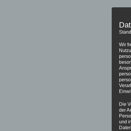
Dat
Stand
Wir f
Nutzu
perso
beson
Anspr
perso
perso
Verar
Einwi
Die V
der A
Perso
und i
Daten