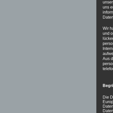
unser
uns e
infor
Daten
Wir h
und o
lücke
perso
Inter
aufwe
Aus d
perso
telef
Begr
Die D
Europ
Daten
Daten