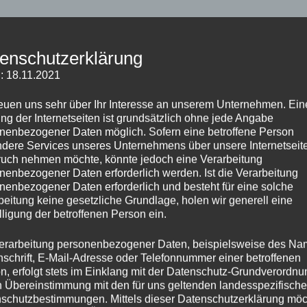
Richtungsweisend für unsere Arbeit sind 
und Entwicklungsmöglichkeiten, die in 
enschutzerklärung
werden.
: 18.11.2021
Schüler*innen, die in den Schwerpunkten
reuen uns sehr über Ihr Interesse an unserem Unternehmen. Ein
Entwicklung“ gefördert werden, erhalte
ng der Internetseiten ist grundsätzlich ohne jede Angabe
Berufsvorbereitung Unterricht im Bereic
nenbezogener Daten möglich. Sofern eine betroffene Person
zum Beispiel der Hauswirtschaftsunterri
dere Services unseres Unternehmens über unsere Internetseite
uch nehmen möchte, könnte jedoch eine Verarbeitung
Die gute Zusammenarbeit zwischen den 
nenbezogener Daten erforderlich werden. Ist die Verarbeitung
nenbezogener Daten erforderlich und besteht für eine solche
Schulsozialarbeit und den Sonderpädag
beitung keine gesetzliche Grundlage, holen wir generell eine
Baustein für das Gelingen des gemeins
lligung der betroffenen Person ein.
Sonderpädagogische Förderung und 
erarbeitung personenbezogener Daten, beispielsweise des Na
nschrift, E-Mail-Adresse oder Telefonnummer einer betroffenen
Frau Sprick ist die sonderpädagogische
n, erfolgt stets im Einklang mit der Datenschutz-Grundverordnu
n Übereinstimmung mit den für uns geltenden landesspezifisch
Realschule.
schutzbestimmungen. Mittels dieser Datenschutzerklärung mö