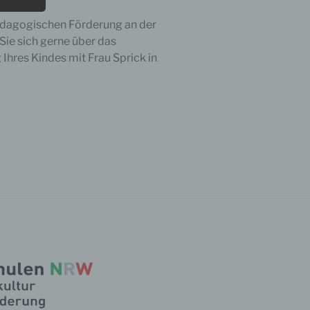
ädagogischen Förderung an der
Sie sich gerne über das
 Ihres Kindes mit Frau Sprick in
e
ng
hang
der
g, das