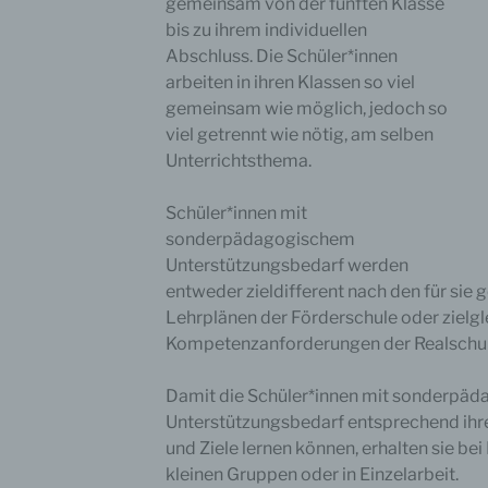
gemeinsam von der fünften Klasse
bis zu ihrem individuellen
Abschluss. Die Schüler*innen
arbeiten in ihren Klassen so viel
gemeinsam wie möglich, jedoch so
viel getrennt wie nötig, am selben
Unterrichtsthema.
Schüler*innen mit
sonderpädagogischem
Unterstützungsbedarf werden
entweder zieldifferent nach den für sie 
Lehrplänen der Förderschule oder zielgl
Kompetenzanforderungen der Realschule
Damit die Schüler*innen mit sonderpä
Unterstützungsbedarf entsprechend ihre
und Ziele lernen können, erhalten sie be
kleinen Gruppen oder in Einzelarbeit.