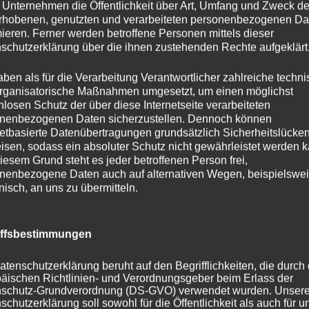
 Unternehmen die Öffentlichkeit über Art, Umfang und Zweck de
Sie unterstützt das Kollegium in Fragen
rhobenen, genutzten und verarbeiteten personenbezogenen Da
durch
mieren. Ferner werden betroffene Personen mittels dieser
schutzerklärung über die ihnen zustehenden Rechte aufgeklärt
Beobachtung und Diagnose bei Lernsch
aben als für die Verarbeitung Verantwortlicher zahlreiche techn
Information über die unterschiedliche
rganisatorische Maßnahmen umgesetzt, um einen möglichst
Förderschwerpunkte
nlosen Schutz der über diese Internetseite verarbeiteten
Beratung bei individuellen Nachteilsaus
nenbezogenen Daten sicherzustellen. Dennoch können
gemeinsamen Unterricht in den Klassen,
netbasierte Datenübertragungen grundsätzlich Sicherheitslücke
Einzelförderung
isen, sodass ein absoluter Schutz nicht gewährleistet werden k
iesem Grund steht es jeder betroffenen Person frei,
gemeinsame Elterngespräche, wenn ge
nenbezogene Daten auch auf alternativen Wegen, beispielswe
Beratung der Eltern unserer Schule bei
onisch, an uns zu übermitteln.
Lernschwierigkeiten ihrer Kinder oder b
sonderpädagogischen Förderung
das Bereitstellen individueller und diffe
iffsbestimmungen
das Erstellen von Förderplänen, Vorber
sonderpädagogischen Gutachten
atenschutzerklärung beruht auf den Begrifflichkeiten, die durch
Kontakte zu außerschulischen Partnern w
äischen Richtlinien- und Verordnungsgeber beim Erlass der
schutz-Grundverordnung (DS-GVO) verwendet wurden. Unser
psychologische Beratungsstellen, SPZ, 
schutzerklärung soll sowohl für die Öffentlichkeit als auch für u