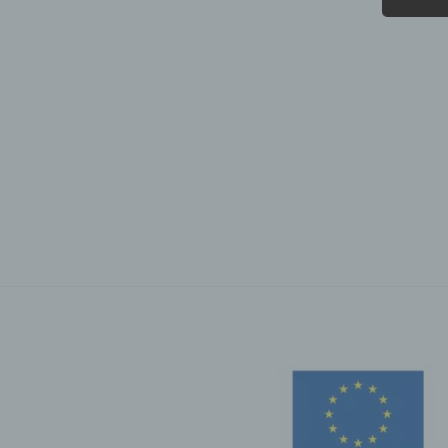
b) b
Betrof
Perso
Veran
c) V
Verar
ausge
mit p
Organ
Verän
Offen
Berei
Lösch