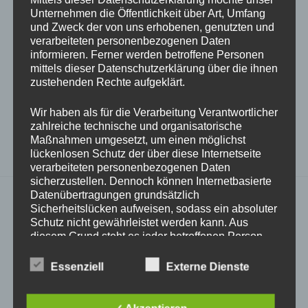
englischsprachigen Gegner erforschen lässt.
Unternehmen die Öffentlichkeit über Art, Umfang
und Zweck der von uns erhobenen, genutzten und
Insgesamt bleibt festzuhalten, dass der Englischanteil
verarbeiteten personenbezogenen Daten
informieren. Ferner werden betroffene Personen
des bilingualen Geschichtsunterrichts
mittels dieser Datenschutzerklärung über die ihnen
altersentsprechend dosiert wird, sodass das
zustehenden Rechte aufgeklärt.
historische Lernen im Vordergrund bleibt.
Wir haben als für die Verarbeitung Verantwortlicher
Den schulinternen Lehrplan des Fachs bilinguale
zahlreiche technische und organisatorische
Geschichte finden Sie
hier
(ab Seite 37).
Maßnahmen umgesetzt, um einen möglichst
lückenlosen Schutz der über diese Internetseite
verarbeiteten personenbezogenen Daten
sicherzustellen. Dennoch können Internetbasierte
Datenübertragungen grundsätzlich
Sicherheitslücken aufweisen, sodass ein absoluter
Schutz nicht gewährleistet werden kann. Aus
diesem Grund steht es jeder betroffenen Person
frei, personenbezogene Daten auch auf
alternativen Wegen, beispielsweise telefonisch, an
Essenziell
Externe Dienste
uns zu übermitteln.