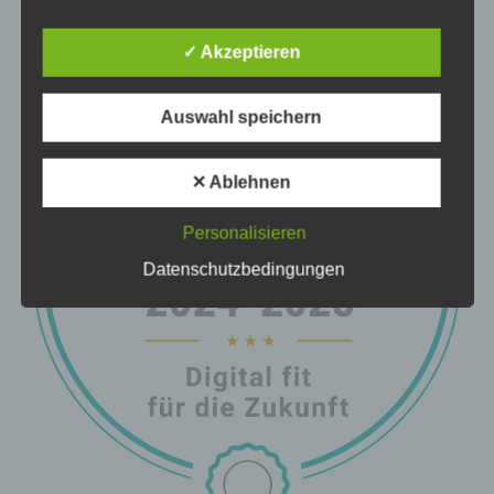
dieser natürlichen Person sind, identifiziert werden
kann.
✓ Akzeptieren
Auswahl speichern
b) betroffene Person
Betroffene Person ist jede identifizierte oder
✕ Ablehnen
identifizierbare natürliche Person, deren
personenbezogene Daten von dem für die Verarbeitung
Verantwortlichen verarbeitet werden.
Personalisieren
Datenschutzbedingungen
c) Verarbeitung
Verarbeitung ist jeder mit oder ohne Hilfe
automatisierter Verfahren ausgeführte Vorgang oder
jede solche Vorgangsreihe im Zusammenhang mit
personenbezogenen Daten wie das Erheben, das
Erfassen, die Organisation, das Ordnen, die
Speicherung, die Anpassung oder Veränderung, das
Auslesen, das Abfragen, die Verwendung, die