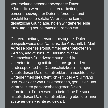
KATEGORIEN
Verarbeitung personenbezogener Daten
erforderlich werden. Ist die Verarbeitung
BKS bilingual
personenbezogener Daten erforderlich und
besteht für eine solche Verarbeitung keine
BKS Updates
gesetzliche Grundlage, holen wir generell eine
Einwilligung der betroffenen Person ein.
Corona-Informationen
Die Verarbeitung personenbezogener Daten,
Die BKS informiert
beispielsweise des Namens, der Anschrift, E-Mail-
Adresse oder Telefonnummer einer betroffenen
Die Schulleitung informiert
Person, erfolgt stets im Einklang mit der
Datenschutz-Grundverordnung und in
Europaschule
Übereinstimmung mit den für uns geltenden
landesspezifischen Datenschutzbestimmungen.
Schüler/innen aktiv
Mittels dieser Datenschutzerklärung möchte unser
Unternehmen die Öffentlichkeit über Art, Umfang
Schüler/innen erfolgreich
und Zweck der von uns erhobenen, genutzten und
verarbeiteten personenbezogenen Daten
Schüler/innen kreativ
informieren. Ferner werden betroffene Personen
mittels dieser Datenschutzerklärung über die ihnen
Schüler/innen unterwegs
zustehenden Rechte aufgeklärt.