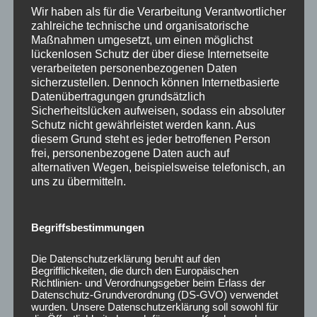
Schuljahr 19/20
Wir haben als für die Verarbeitung Verantwortlicher
zahlreiche technische und organisatorische
Schuljahr 20/21
Maßnahmen umgesetzt, um einen möglichst
lückenlosen Schutz der über diese Internetseite
Schuljahr 21/22
verarbeiteten personenbezogenen Daten
sicherzustellen. Dennoch können Internetbasierte
Schuljahr 22/23
Datenübertragungen grundsätzlich
Sicherheitslücken aufweisen, sodass ein absoluter
Schuljahr 23/24
Schutz nicht gewährleistet werden kann. Aus
diesem Grund steht es jeder betroffenen Person
Schuljahr 24/25
frei, personenbezogene Daten auch auf
alternativen Wegen, beispielsweise telefonisch, an
Schuljahr 25/26
uns zu übermitteln.
Schuljahr 26/27
Begriffsbestimmungen
Kommende Veranstaltungen
Die Datenschutzerklärung beruht auf den
Begrifflichkeiten, die durch den Europäischen
Richtlinien- und Verordnungsgeber beim Erlass der
Es sind keine anstehenden Veranstaltungen vorhanden.
H
Datenschutz-Grundverordnung (DS-GVO) verwendet
i
wurden. Unsere Datenschutzerklärung soll sowohl für
n