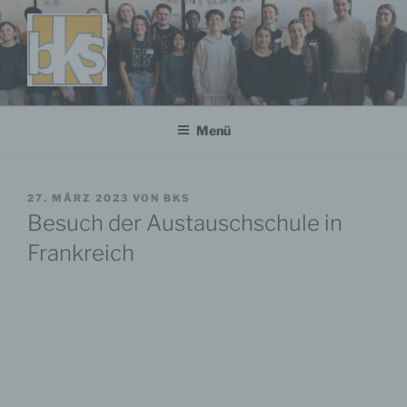
Zum
Inhalt
springen
Menü
VERÖFFENTLICHT
27. MÄRZ 2023
VON
BKS
AM
Besuch der Austauschschule in
Frankreich