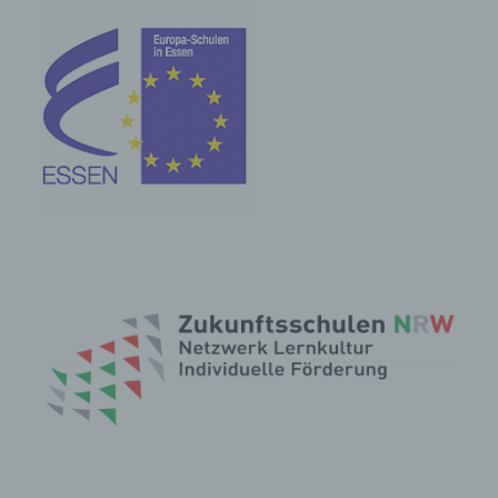
Vorlieben, Interessen, Zuverlässigkeit, Verhalten,
Aufenthaltsort oder Ortswechsel dieser natürlichen
Person zu analysieren oder vorherzusagen.
f) Pseudonymisierung
Pseudonymisierung ist die Verarbeitung
personenbezogener Daten in einer Weise, auf welche
die personenbezogenen Daten ohne Hinzuziehung
zusätzlicher Informationen nicht mehr einer
spezifischen betroffenen Person zugeordnet werden
können, sofern diese zusätzlichen Informationen
gesondert aufbewahrt werden und technischen und
organisatorischen Maßnahmen unterliegen, die
gewährleisten, dass die personenbezogenen Daten
nicht einer identifizierten oder identifizierbaren
natürlichen Person zugewiesen werden.
g) Verantwortlicher oder für die Verarbeitung
Verantwortlicher