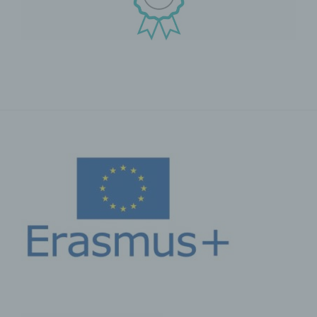
Offenlegung durch Übermittlung, Verbreitung oder eine
andere Form der Bereitstellung, den Abgleich oder die
Verknüpfung, die Einschränkung, das Löschen oder die
Vernichtung.
d) Einschränkung der Verarbeitung
Einschränkung der Verarbeitung ist die Markierung
gespeicherter personenbezogener Daten mit dem Ziel,
ihre künftige Verarbeitung einzuschränken.
e) Profiling
Profiling ist jede Art der automatisierten Verarbeitung
personenbezogener Daten, die darin besteht, dass
diese personenbezogenen Daten verwendet werden,
um bestimmte persönliche Aspekte, die sich auf eine
natürliche Person beziehen, zu bewerten,
insbesondere, um Aspekte bezüglich Arbeitsleistung,
wirtschaftlicher Lage, Gesundheit, persönlicher