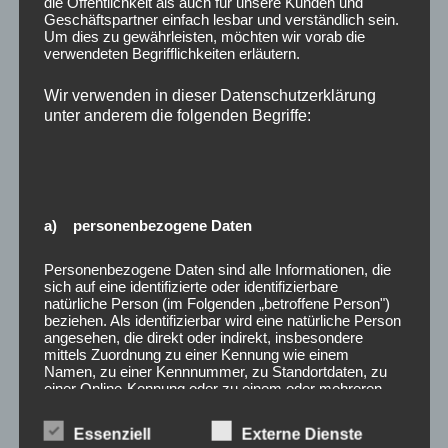
die Öffentlichkeit als auch für unsere Kunden und
w
Geschäftspartner einfach lesbar und verständlich sein.
Suchen
Suche
e
Um dies zu gewährleisten, möchten wir vorab die
i
nach:
verwendeten Begrifflichkeiten erläutern.
s
Wir verwenden in dieser Datenschutzerklärung
unter anderem die folgenden Begriffe:
a) personenbezogene Daten
Personenbezogene Daten sind alle Informationen, die
sich auf eine identifizierte oder identifizierbare
natürliche Person (im Folgenden „betroffene Person")
beziehen. Als identifizierbar wird eine natürliche Person
angesehen, die direkt oder indirekt, insbesondere
mittels Zuordnung zu einer Kennung wie einem
Namen, zu einer Kennnummer, zu Standortdaten, zu
einer Online-Kennung oder zu einem oder mehreren
besonderen Merkmalen, die Ausdruck der physischen,
physiologischen, genetischen, psychischen,
Essenziell
Externe Dienste
wirtschaftlichen, kulturellen oder sozialen Identität