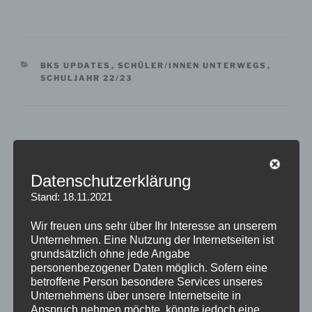
KATEGORIEN
BKS UPDATES
,
SCHÜLER/INNEN UNTERWEGS
,
SCHULJAHR 22/23
Beitragsnavigation
Vorheriger
ZURÜCK
Beitrag
Sowi-Kurs besucht den NRW-Landtag
Datenschutzerklärung
Stand: 18.11.2021
Nächster
WEITER
Beitrag
Wir freuen uns sehr über Ihr Interesse an unserem
BKS in Netzwerk „Schule ohne Rassismus – Schule
Unternehmen. Eine Nutzung der Internetseiten ist
mit Courage“ aufgenommen
grundsätzlich ohne jede Angabe
personenbezogener Daten möglich. Sofern eine
betroffene Person besondere Services unseres
Unternehmens über unsere Internetseite in
Anspruch nehmen möchte, könnte jedoch eine